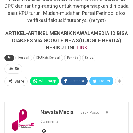
DPC dan ranting-ranting untuk mempersiapkan diri pada
saat KPU turun. Mudah-mudahan Partai Perindo lolos
verifikasi faktual,” tutupnya. (re/yat)
ARTIKEL-ARTIKEL MENARIK NAWALAMEDIA.ID BISA
DIAKSES VIA GOOGLE NEWS(GOOGLE BERITA)
BERIKUT INI
:
LINK
Kendari
KPU Kota Kendari
Perindo
Sultra
50
WhatsApp
Facebook
Twitter
Share
Nawala Media
5354 Posts
0
Comments