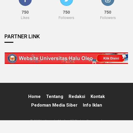
750
750
750
Likes
Followers
Followers
PARTNER LINK
Home
Tentang
Redaksi
Kontak
Pedoman Media Siber
Info Iklan
© 2026 - Nawala Media. All Rights Reserved.
Powered By:
Nawala Media