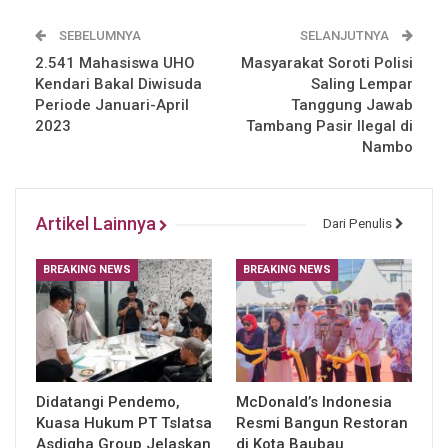
SEBELUMNYA
SELANJUTNYA
2.541 Mahasiswa UHO
Masyarakat Soroti Polisi
Kendari Bakal Diwisuda
Saling Lempar
Periode Januari-April
Tanggung Jawab
2023
Tambang Pasir Ilegal di
Nambo
Artikel Lainnya
Dari Penulis
BREAKING NEWS
BREAKING NEWS
Didatangi Pendemo,
McDonald’s Indonesia
Kuasa Hukum PT Tslatsa
Resmi Bangun Restoran
Asdiqha Group Jelaskan
di Kota Baubau