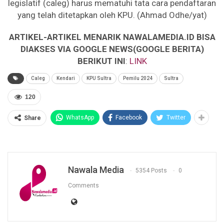
legislatif (caleg) harus mematuhi tata cara pendaftaran
yang telah ditetapkan oleh KPU. (Ahmad Odhe/yat)
ARTIKEL-ARTIKEL MENARIK NAWALAMEDIA.ID BISA
DIAKSES VIA GOOGLE NEWS(GOOGLE BERITA)
BERIKUT INI
:
LINK
Caleg
Kendari
KPU Sultra
Pemilu 2024
Sultra
120
WhatsApp
Facebook
Twitter
Share
Nawala Media
5354 Posts
0
Comments