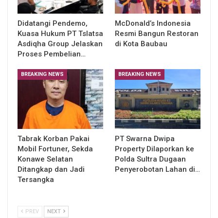
Didatangi Pendemo,
McDonald’s Indonesia
Kuasa Hukum PT Tslatsa
Resmi Bangun Restoran
Asdiqha Group Jelaskan
di Kota Baubau
Proses Pembelian…
BREAKING NEWS
BREAKING NEWS
Tabrak Korban Pakai
PT Swarna Dwipa
Mobil Fortuner, Sekda
Property Dilaporkan ke
Konawe Selatan
Polda Sultra Dugaan
Ditangkap dan Jadi
Penyerobotan Lahan di…
Tersangka
PREV
NEXT