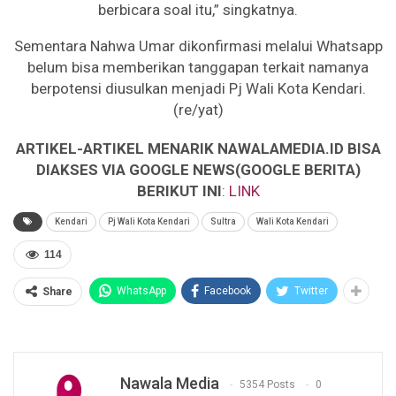
berbicara soal itu,” singkatnya.
Sementara Nahwa Umar dikonfirmasi melalui Whatsapp
belum bisa memberikan tanggapan terkait namanya
berpotensi diusulkan menjadi Pj Wali Kota Kendari.
(re/yat)
ARTIKEL-ARTIKEL MENARIK NAWALAMEDIA.ID BISA
DIAKSES VIA GOOGLE NEWS(GOOGLE BERITA)
BERIKUT INI
:
LINK
Kendari
Pj Wali Kota Kendari
Sultra
Wali Kota Kendari
114
WhatsApp
Facebook
Twitter
Share
Nawala Media
5354 Posts
0