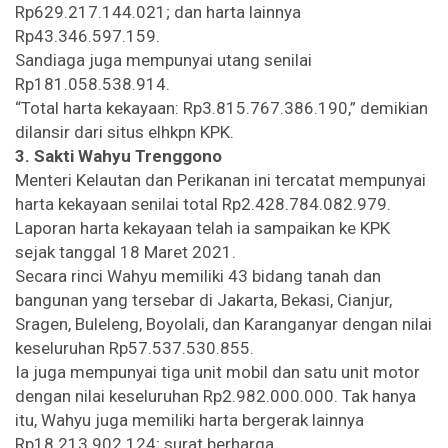
Rp629.217.144.021; dan harta lainnya
Rp43.346.597.159.
Sandiaga juga mempunyai utang senilai
Rp181.058.538.914.
“Total harta kekayaan: Rp3.815.767.386.190,” demikian
dilansir dari situs elhkpn KPK.
3. Sakti Wahyu Trenggono
Menteri Kelautan dan Perikanan ini tercatat mempunyai
harta kekayaan senilai total Rp2.428.784.082.979.
Laporan harta kekayaan telah ia sampaikan ke KPK
sejak tanggal 18 Maret 2021.
Secara rinci Wahyu memiliki 43 bidang tanah dan
bangunan yang tersebar di Jakarta, Bekasi, Cianjur,
Sragen, Buleleng, Boyolali, dan Karanganyar dengan nilai
keseluruhan Rp57.537.530.855.
Ia juga mempunyai tiga unit mobil dan satu unit motor
dengan nilai keseluruhan Rp2.982.000.000. Tak hanya
itu, Wahyu juga memiliki harta bergerak lainnya
Rp18.213.902.124; surat berharga