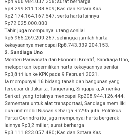
Rp4.966.984.037.258; surat berharga
Rp8.299.811.138.809; Kas dan Setara Kas
Rp2.174.164.167.547; serta harta lainnya
Rp72.025.000.000.
Tahir juga mempunyai utang senilai
Rp6.965.269.209.267, sehingga jumlah harta
kekayaannya mencapai Rp8.743.339.204.153.
2. Sandiaga Uno
Menteri Pariwisata dan Ekonomi Kreatif, Sandiaga Uno,
melaporkan kepemilikan harta kekayaannya senilai
Rp3,8 triliun ke KPK pada 9 Februari 2021.
Ia mempunyai 16 bidang tanah dan bangunan yang
tersebar di Jakarta, Tangerang, Singapura, Amerika
Serikat, yang totalnya mencapai Rp208.944.126.444.
Sementara untuk alat transportasi, Sandiaga memiliki
dua unit mobil Nissan seharga Rp295 juta. Politikus
Partai Gerindra itu juga mempunyai harta bergerak
lainnya Rp3,2 miliar; surat berharga
Rp3.111.823.057.480; Kas dan Setara Kas