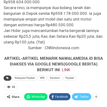
Rp958.604.000.000.
Secara rinci, ia mempunyai dua bidang tanah dan
bangunan di Depok senilai Rp958.178.000.000. Ia juga
mempunyai empat unit mobil dan satu unit motor
dengan estimasi harga Rp480.500.000.
Jan Hider juga mencantumkan harta bergerak lainnya
sebesar Rp25,5 juta; Kas dan Setara Kas Rp20 juta; dan
utang Rp100 juta. (Yat)
Sumber : CNNIndonesia.com
ARTIKEL-ARTIKEL MENARIK NAWALAMEDIA.ID BISA
DIAKSES VIA GOOGLE NEWS(GOOGLE BERITA)
BERIKUT INI
:
LINK
Kekayaan Pejabat
KPK
Pandemi
Pejabat
41
WhatsApp
Facebook
Twitter
Share