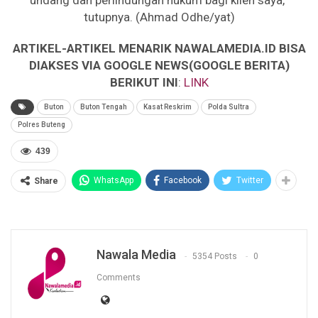
undang dan perlindungan hukum bagi klien saya,”
tutupnya. (Ahmad Odhe/yat)
ARTIKEL-ARTIKEL MENARIK NAWALAMEDIA.ID BISA
DIAKSES VIA GOOGLE NEWS(GOOGLE BERITA)
BERIKUT INI
:
LINK
Buton
Buton Tengah
Kasat Reskrim
Polda Sultra
Polres Buteng
439
WhatsApp
Facebook
Twitter
Share
Nawala Media
5354 Posts
0
Comments