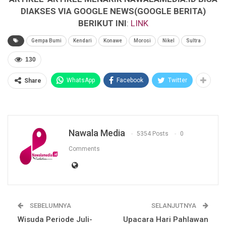
DIAKSES VIA GOOGLE NEWS(GOOGLE BERITA)
BERIKUT INI
:
LINK
Gempa Bumi
Kendari
Konawe
Morosi
Nikel
Sultra
130
WhatsApp
Facebook
Twitter
Share
Nawala Media
5354 Posts
0
Comments
SEBELUMNYA
SELANJUTNYA
Wisuda Periode Juli-
Upacara Hari Pahlawan