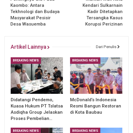
Kaombo: Antara
Kendari Sulkarnain
Tekhnologi dan Budaya
Kadir Ditetapkan
Masyarakat Pesisir
Tersangka Kasus
Desa Wasuemba
Korupsi Perizinan
Artikel Lainnya
Dari Penulis
BREAKING NEWS
BREAKING NEWS
Didatangi Pendemo,
McDonald’s Indonesia
Kuasa Hukum PT Tslatsa
Resmi Bangun Restoran
Asdiqha Group Jelaskan
di Kota Baubau
Proses Pembelian…
BREAKING NEWS
BREAKING NEWS