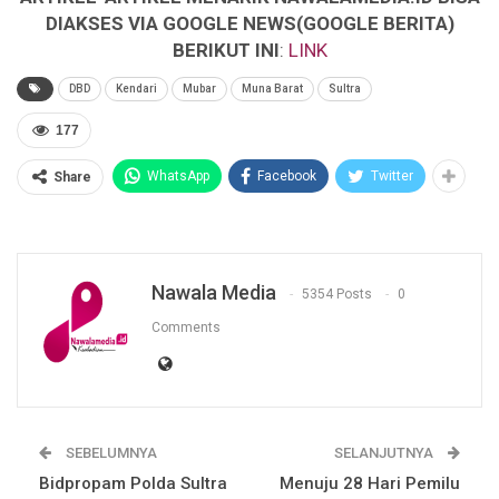
DIAKSES VIA GOOGLE NEWS(GOOGLE BERITA)
BERIKUT INI
:
LINK
DBD
Kendari
Mubar
Muna Barat
Sultra
177
WhatsApp
Facebook
Twitter
Share
Nawala Media
5354 Posts
0
Comments
SEBELUMNYA
SELANJUTNYA
Bidpropam Polda Sultra
Menuju 28 Hari Pemilu