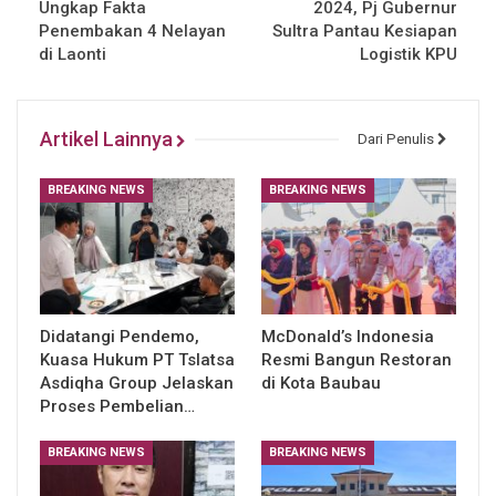
Ungkap Fakta
2024, Pj Gubernur
Penembakan 4 Nelayan
Sultra Pantau Kesiapan
di Laonti
Logistik KPU
Artikel Lainnya
Dari Penulis
BREAKING NEWS
BREAKING NEWS
Didatangi Pendemo,
McDonald’s Indonesia
Kuasa Hukum PT Tslatsa
Resmi Bangun Restoran
Asdiqha Group Jelaskan
di Kota Baubau
Proses Pembelian…
BREAKING NEWS
BREAKING NEWS