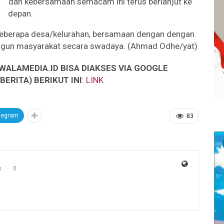
dan kebersamaan semacam ini terus berlanjut ke
depan.
i beberapa desa/kelurahan, bersamaan dengan dengan
gun masyarakat secara swadaya. (Ahmad Odhe/yat)
WALAMEDIA.ID BISA DIAKSES VIA GOOGLE
ERITA) BERIKUT INI
:
LINK
legram
83
s
0