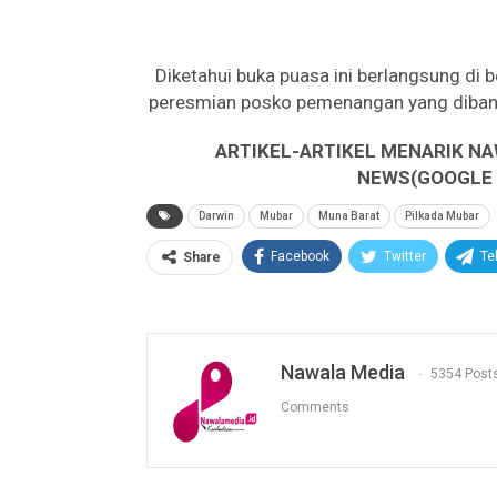
Diketahui buka puasa ini berlangsung d
peresmian posko pemenangan yang diban
ARTIKEL-ARTIKEL MENARIK NA
NEWS(GOOGLE B
Darwin
Mubar
Muna Barat
Pilkada Mubar
Facebook
Twitter
Te
Share
Nawala Media
5354 Post
Comments