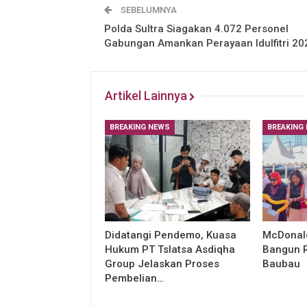
SEBELUMNYA
Polda Sultra Siagakan 4.072 Personel
Gabungan Amankan Perayaan Idulfitri 20
Artikel Lainnya
BREAKING NEWS
BREAKING
Didatangi Pendemo, Kuasa
McDonald
Hukum PT Tslatsa Asdiqha
Bangun R
Group Jelaskan Proses
Baubau
Pembelian…