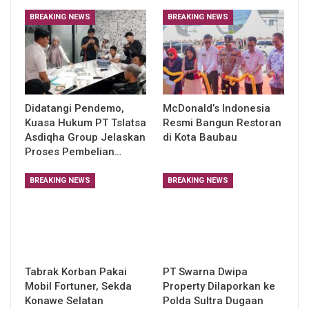
BREAKING NEWS
BREAKING NEWS
Didatangi Pendemo,
McDonald’s Indonesia
Kuasa Hukum PT Tslatsa
Resmi Bangun Restoran
Asdiqha Group Jelaskan
di Kota Baubau
Proses Pembelian…
BREAKING NEWS
BREAKING NEWS
Tabrak Korban Pakai
PT Swarna Dwipa
Mobil Fortuner, Sekda
Property Dilaporkan ke
Konawe Selatan
Polda Sultra Dugaan