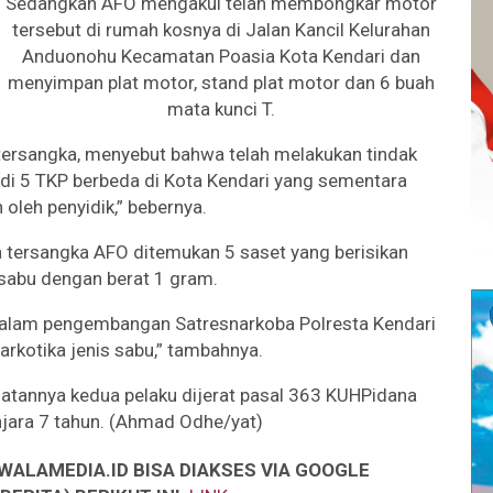
Sedangkan AFO mengakui telah membongkar motor
tersebut di rumah kosnya di Jalan Kancil Kelurahan
Anduonohu Kecamatan Poasia Kota Kendari dan
menyimpan plat motor, stand plat motor dan 6 buah
mata kunci T.
tersangka, menyebut bahwa telah melakukan tindak
di 5 TKP berbeda di Kota Kendari yang sementara
oleh penyidik,” bebernya.
tersangka AFO ditemukan 5 saset yang berisikan
 sabu dengan berat 1 gram.
alam pengembangan Satresnarkoba Polresta Kendari
arkotika jenis sabu,” tambahnya.
annya kedua pelaku dijerat pasal 363 KUHPidana
ara 7 tahun. (Ahmad Odhe/yat)
WALAMEDIA.ID BISA DIAKSES VIA GOOGLE