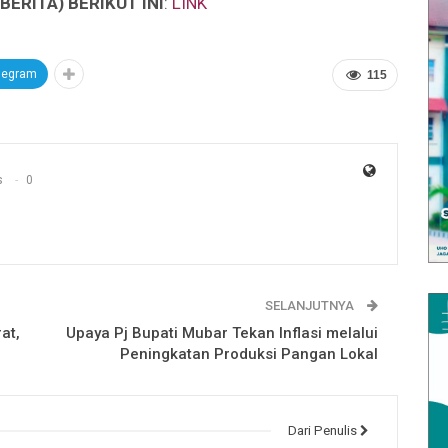
ERITA) BERIKUT INI
:
LINK
legram
115
s
0
SELANJUTNYA
at,
Upaya Pj Bupati Mubar Tekan Inflasi melalui
Peningkatan Produksi Pangan Lokal
Dari Penulis