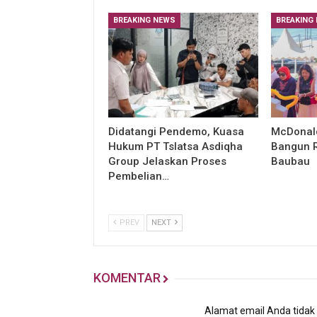
BREAKING NEWS
BREAKING
Didatangi Pendemo, Kuasa
McDonald
Hukum PT Tslatsa Asdiqha
Bangun R
Group Jelaskan Proses
Baubau
Pembelian…
PREV
NEXT
KOMENTAR
Alamat email Anda tidak a