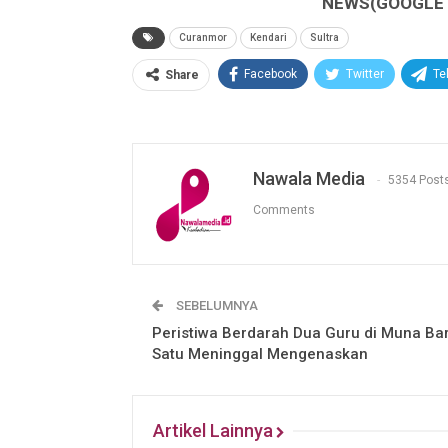
NEWS(GOOGLE B
Curanmor
Kendari
Sultra
Facebook
Twitter
Te
Share
Nawala Media
5354 Post
Comments
SEBELUMNYA
Peristiwa Berdarah Dua Guru di Muna Bar
Satu Meninggal Mengenaskan
Artikel Lainnya