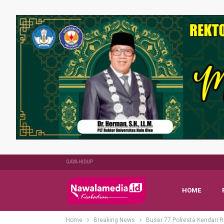
GAYA HIDUP
HOME
Home
Breaking News
Buser 77 Polresta Kendari R