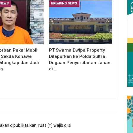
 NEWS
BREAKING NEWS
orban Pakai Mobil
PT Swarna Dwipa Property
, Sekda Konawe
Dilaporkan ke Polda Sultra
Ditangkap dan Jadi
Dugaan Penyerobotan Lahan
ka
di…
kan dipublikasikan, ruas (*) wajib diisi