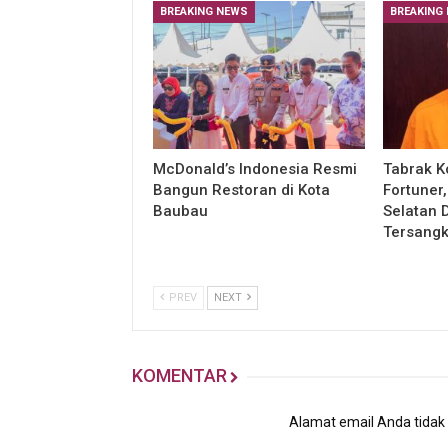
BREAKING NEWS
BREAKING
McDonald’s Indonesia Resmi
Tabrak K
Bangun Restoran di Kota
Fortuner
Baubau
Selatan 
Tersang
PREV
NEXT
KOMENTAR
Alamat email Anda tidak a