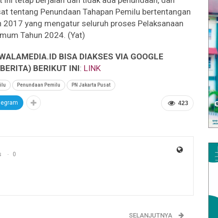
 ini tetap berjalan dan tidak ada penundaan, dan
sat tentang Penundaan Tahapan Pemilu bertentangan
2017 yang mengatur seluruh proses Pelaksanaan
mum Tahun 2024. (Yat)
WALAMEDIA.ID BISA DIAKSES VIA GOOGLE
ERITA) BERIKUT INI
:
LINK
ilu
Penundaan Pemilu
PN Jakarta Pusat
legram
423
s
0
SELANJUTNYA