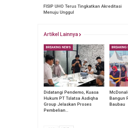
FISIP UHO Terus Tingkatkan Akreditasi
Menuju Unggul
Artikel Lainnya
BREAKING NEWS
BREAKING
Didatangi Pendemo, Kuasa
McDonald
Hukum PT Tslatsa Asdiqha
Bangun R
Group Jelaskan Proses
Baubau
Pembelian…