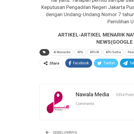
hal yaitu: Tahapan pemilu sampai saat
Keputusan Pengadilan Negeri Jakarta Pu
dengan Undang-Undang Nomor 7 tahun 
Pemilihan U
ARTIKEL-ARTIKEL MENARIK NA
NEWS(GOOGLE B
Al Munardin
KPU
KPU RI
KPU Sultra
Pem
Facebook
Twitter
Te
Share
Nawala Media
5354 Post
Comments
SEBELUMNYA