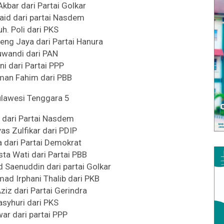
kbar dari Partai Golkar
Said dari partai Nasdem
uh. Poli dari PKS
aeng Jaya dari Partai Hanura
uwandi dari PAN
ni dari Partai PPP
man Fahim dari PBB
ulawesi Tenggara 5
ni dari Partai Nasdem
yas Zulfikar dari PDIP
ja dari Partai Demokrat
ta Wati dari Partai PBB
Saenuddin dari partai Golkar
mad Irphani Thalib dari PKB
Aziz dari Partai Gerindra
asyhuri dari PKS
ar dari partai PPP