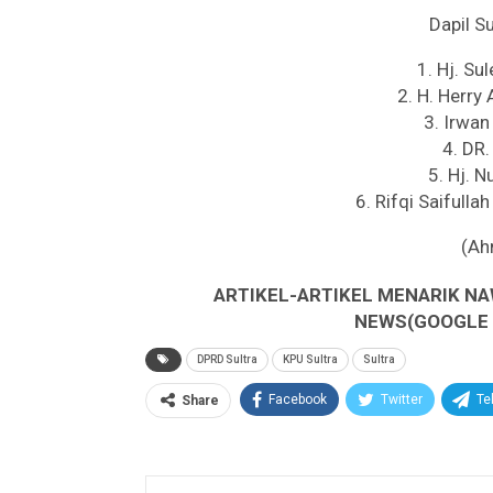
Dapil S
1. Hj. Su
2. H. Herry 
3. Irwan
4. DR.
5. Hj. 
6. Rifqi Saifulla
(Ah
ARTIKEL-ARTIKEL MENARIK NA
NEWS(GOOGLE B
DPRD Sultra
KPU Sultra
Sultra
Facebook
Twitter
Te
Share