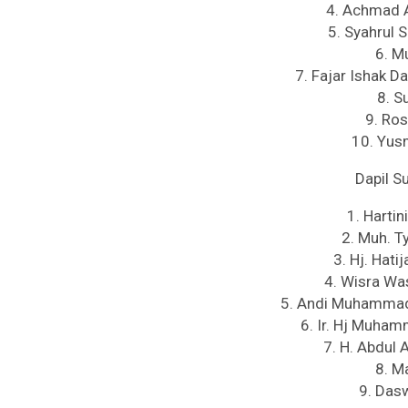
4. Achmad A
5. Syahrul 
6. M
7. Fajar Ishak D
8. S
9. Ros
10. Yus
Dapil S
1. Harti
2. Muh. T
3. Hj. Hati
4. Wisra Was
5. Andi Muhammad 
6. Ir. Hj Muham
7. H. Abdul 
8. M
9. Dasw