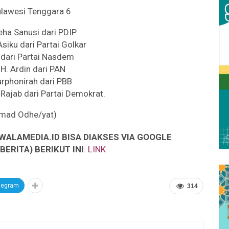
ulawesi Tenggara 6
leha Sanusi dari PDIP
Asiku dari Partai Golkar
 dari Partai Nasdem
 H. Ardin dari PAN
Nurphonirah dari PBB
h Rajab dari Partai Demokrat.
mad Odhe/yat)
WALAMEDIA.ID BISA DIAKSES VIA GOOGLE
ERITA) BERIKUT INI
:
LINK
legram
314