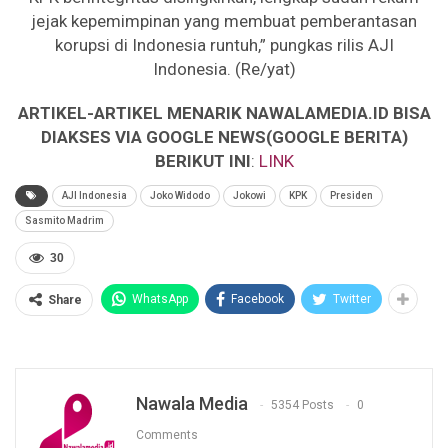
jejak kepemimpinan yang membuat pemberantasan
korupsi di Indonesia runtuh,” pungkas rilis AJI
Indonesia. (Re/yat)
ARTIKEL-ARTIKEL MENARIK NAWALAMEDIA.ID BISA
DIAKSES VIA GOOGLE NEWS(GOOGLE BERITA)
BERIKUT INI
:
LINK
AJI Indonesia
Joko Widodo
Jokowi
KPK
Presiden
Sasmito Madrim
30
WhatsApp
Facebook
Twitter
Share
Nawala Media
5354 Posts
0
Comments