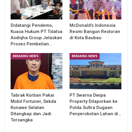
Didatangi Pendemo,
McDonald’s Indonesia
Kuasa Hukum PT Tslatsa
Resmi Bangun Restoran
Asdiqha Group Jelaskan
di Kota Baubau
Proses Pembelian…
BREAKING NEWS
BREAKING NEWS
Tabrak Korban Pakai
PT Swarna Dwipa
Mobil Fortuner, Sekda
Property Dilaporkan ke
Konawe Selatan
Polda Sultra Dugaan
Ditangkap dan Jadi
Penyerobotan Lahan di…
Tersangka