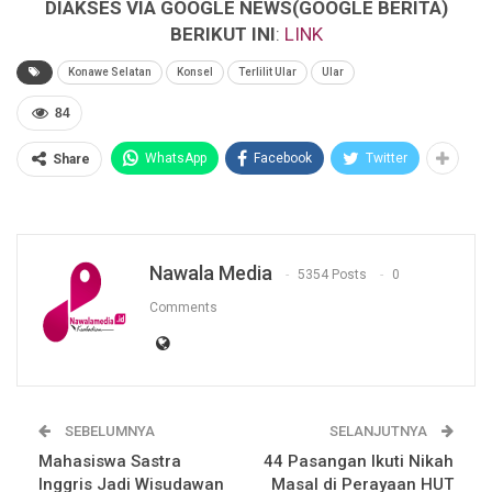
DIAKSES VIA GOOGLE NEWS(GOOGLE BERITA)
BERIKUT INI
:
LINK
Konawe Selatan
Konsel
Terlilit Ular
Ular
84
WhatsApp
Facebook
Twitter
Share
Nawala Media
5354 Posts
0
Comments
SEBELUMNYA
SELANJUTNYA
Mahasiswa Sastra
44 Pasangan Ikuti Nikah
Inggris Jadi Wisudawan
Masal di Perayaan HUT