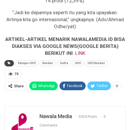
14 prodi (12,39%).
“Jadi ke depannya seperti itu yang kita upayakan.
Artinya kita go internasional,” ungkapnya. (Adv/Ahmad
Odhe/yat)
ARTIKEL-ARTIKEL MENARIK NAWALAMEDIA.ID BISA
DIAKSES VIA GOOGLE NEWS(GOOGLE BERITA)
BERIKUT INI
:
LINK
Kampus UHO
Kendari
Sultra
UHO
UHO Kendari
79
WhatsApp
Facebook
Twitter
Share
Nawala Media
5354 Posts
0
Comments