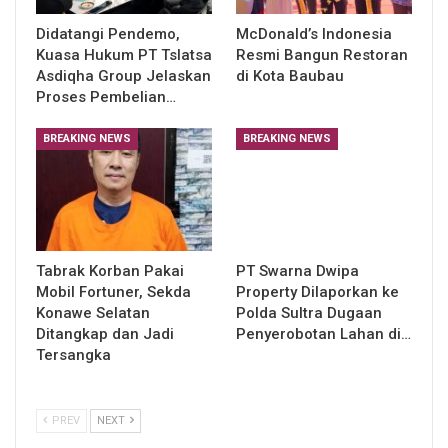
Didatangi Pendemo,
McDonald’s Indonesia
Kuasa Hukum PT Tslatsa
Resmi Bangun Restoran
Asdiqha Group Jelaskan
di Kota Baubau
Proses Pembelian…
BREAKING NEWS
BREAKING NEWS
Tabrak Korban Pakai
PT Swarna Dwipa
Mobil Fortuner, Sekda
Property Dilaporkan ke
Konawe Selatan
Polda Sultra Dugaan
Ditangkap dan Jadi
Penyerobotan Lahan di…
Tersangka
PREV
NEXT