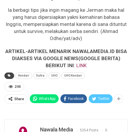
Ia berbagi tips jika ingin magang ke Jerman maka hal
yang harus dipersiapkan yakni kemahiran bahasa
Inggris, mempersiapkan mental karena di sana dituntut
untuk survive, melakukan serba sendiri. (Ahmad
Odhe/yat/adv)
ARTIKEL-ARTIKEL MENARIK NAWALAMEDIA.ID BISA
DIAKSES VIA GOOGLE NEWS(GOOGLE BERITA)
BERIKUT INI
:
LINK
Kendari
Sultra
UHO
UHO Kendari
246
WhatsApp
Facebook
Twitter
Share
Nawala Media
5354 Posts
0