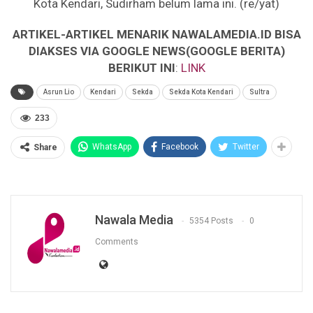
Kota Kendari, Sudirham belum lama ini. (re/yat)
ARTIKEL-ARTIKEL MENARIK NAWALAMEDIA.ID BISA
DIAKSES VIA GOOGLE NEWS(GOOGLE BERITA)
BERIKUT INI
:
LINK
Asrun Lio
Kendari
Sekda
Sekda Kota Kendari
Sultra
233
WhatsApp
Facebook
Twitter
Share
Nawala Media
5354 Posts
0
Comments