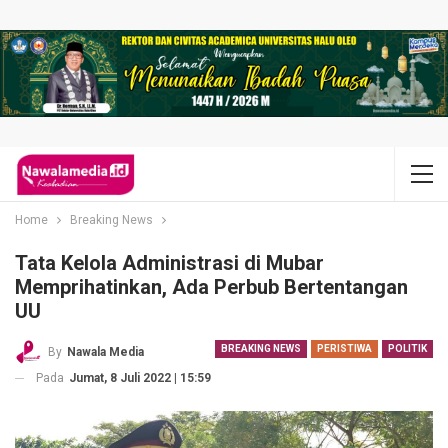
Home
Breaking News
Tata Kelola Administrasi di Mubar
Memprihatinkan, Ada Perbub Bertentangan
UU
BREAKING NEWS
PERISTIWA
POLITIK
By
Nawala Media
Pada
Jumat, 8 Juli 2022 | 15:59