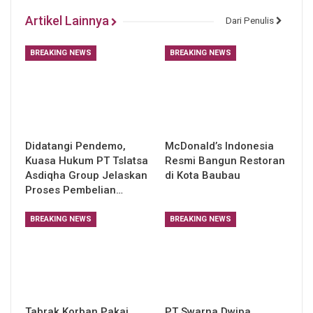
Artikel Lainnya
Dari Penulis
BREAKING NEWS
BREAKING NEWS
Didatangi Pendemo,
McDonald’s Indonesia
Kuasa Hukum PT Tslatsa
Resmi Bangun Restoran
Asdiqha Group Jelaskan
di Kota Baubau
Proses Pembelian…
BREAKING NEWS
BREAKING NEWS
Tabrak Korban Pakai
PT Swarna Dwipa