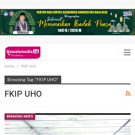
Home
FKIP UHO
Browsing Tag: "FKIP UHO"
FKIP UHO
BREAKING NEWS