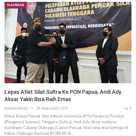
OLAHRAGA
Lepas Atlet Silat Sultra Ke PON Papua, Andi Ady
Aksar Yakin Bisa Raih Emas
Nawala Media
28 September 2021
0
Ketua Ikatan Pencak Silat Seluruh Indonesia (IPSI) Pengurus Provinsi
(Pengprov) Sulawesi Tenggara (Sultra), Andi Ady Aksar melepas
kontingen Cabang Olahraga (Cabor) Pencak Silat yang akan berlaga di
Pekan Olahraga Nasional (PON) XX di…