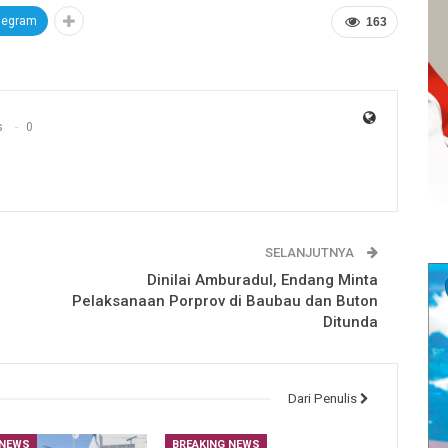
legram
163
s
0
SELANJUTNYA
Dinilai Amburadul, Endang Minta
Pelaksanaan Porprov di Baubau dan Buton
Ditunda
Dari Penulis
 NEWS
BREAKING NEWS