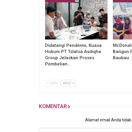
Didatangi Pendemo, Kuasa
McDonald
Hukum PT Tslatsa Asdiqha
Bangun R
Group Jelaskan Proses
Baubau
Pembelian…
PREV
NEXT
KOMENTAR
Alamat email Anda tidak a