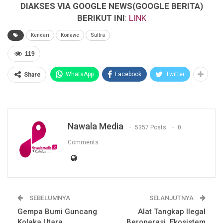
DIAKSES VIA GOOGLE NEWS(GOOGLE BERITA)
BERIKUT INI
:
LINK
Kendari
Konawe
Sultra
119
WhatsApp
Facebook
Twitter
Share
Nawala Media
5357 Posts
0
Comments
SEBELUMNYA
SELANJUTNYA
Gempa Bumi Guncang
Alat Tangkap Ilegal
Kolaka Utara
Beroperasi, Ekosistem