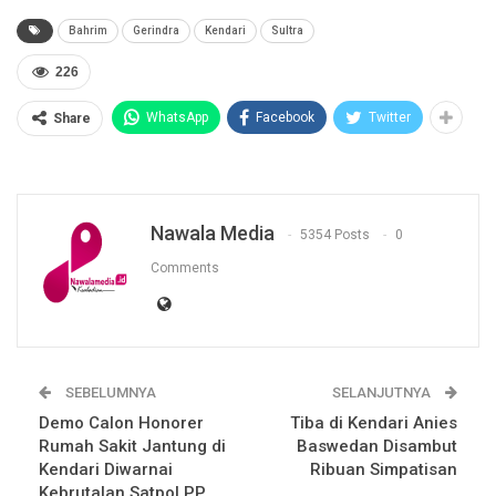
Bahrim
Gerindra
Kendari
Sultra
226
WhatsApp
Facebook
Twitter
Share
Nawala Media
5354 Posts
0
Comments
SEBELUMNYA
SELANJUTNYA
Demo Calon Honorer
Tiba di Kendari Anies
Rumah Sakit Jantung di
Baswedan Disambut
Kendari Diwarnai
Ribuan Simpatisan
Kebrutalan Satpol PP