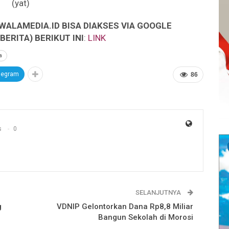
(yat)
WALAMEDIA.ID BISA DIAKSES VIA GOOGLE
ERITA) BERIKUT INI
:
LINK
a
legram
86
s
0
SELANJUTNYA
g
VDNIP Gelontorkan Dana Rp8,8 Miliar
Bangun Sekolah di Morosi