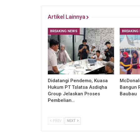
Artikel Lainnya
BREAKING NEWS
BREAKING
Didatangi Pendemo, Kuasa
McDonald
Hukum PT Tslatsa Asdiqha
Bangun R
Group Jelaskan Proses
Baubau
Pembelian…
PREV
NEXT