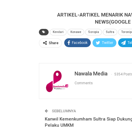
ARTIKEL-ARTIKEL MENARIK NA
NEWS(GOOGLE B
Kendari
Konawe
Soropia
Sultra
Toronip
Facebook
Twitter
Te
Share
Nawala Media
5354 Post
Comments
SEBELUMNYA
Kanwil Kemenkumham Sultra Siap Dukun
Pelaku UMKM