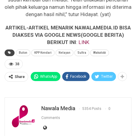
oleh pihak keluarga namun hingga informasi ini diterima
dengan hasil nihil,” tutur Hidayat. (yat)
ARTIKEL-ARTIKEL MENARIK NAWALAMEDIA.ID BISA
DIAKSES VIA GOOGLE NEWS(GOOGLE BERITA)
BERIKUT INI
:
LINK
Buton
KPP Kendari
Nelayan
Sultra
Wakatobi
38
WhatsApp
Facebook
Twitter
Share
Nawala Media
5354 Posts
0
Comments