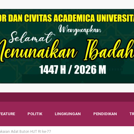
FEATURE
POLITIK
LINGKUNGAN
PENDIDIKAN
T
kaian Adat Buton HUT RI ke-77