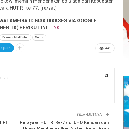
n Jokowi memilih mengenakan baju ada dari Kabupaten
ara HUT RI ke-77. (re/yat)
WALAMEDIA.ID BISA DIAKSES VIA GOOGLE
ERITA) BERIKUT INI
:
LINK
Pakaian Adat Buton
Sultra
legram
445
s
0
SELANJUTNYA
 RI
Perayaan HUT RI Ke-77 di UHO Kendari dan
Upaya Membangkitkan Sistem Pendidikan