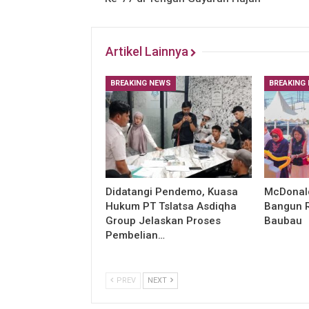
Artikel Lainnya
BREAKING NEWS
BREAKING
Didatangi Pendemo, Kuasa
McDonald
Hukum PT Tslatsa Asdiqha
Bangun R
Group Jelaskan Proses
Baubau
Pembelian…
PREV
NEXT