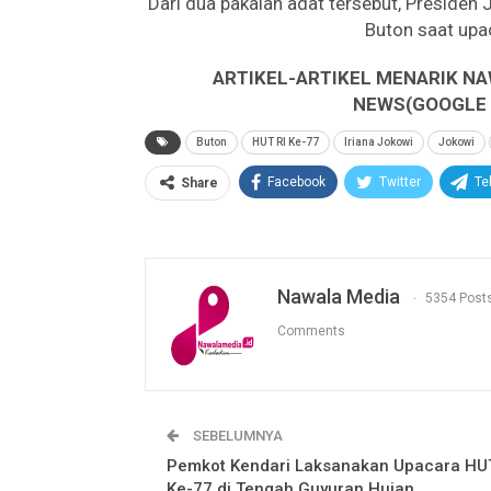
Dari dua pakaian adat tersebut, Preside
Buton saat upac
ARTIKEL-ARTIKEL MENARIK NA
NEWS(GOOGLE B
Buton
HUT RI Ke-77
Iriana Jokowi
Jokowi
Facebook
Twitter
Te
Share
Nawala Media
5354 Post
Comments
SEBELUMNYA
Pemkot Kendari Laksanakan Upacara HUT
Ke-77 di Tengah Guyuran Hujan