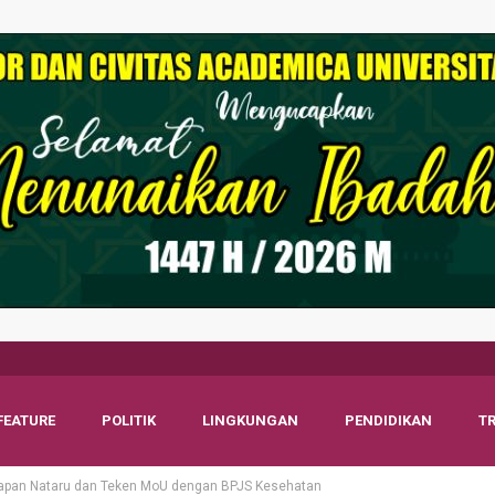
FEATURE
POLITIK
LINGKUNGAN
PENDIDIKAN
T
siapan Nataru dan Teken MoU dengan BPJS Kesehatan