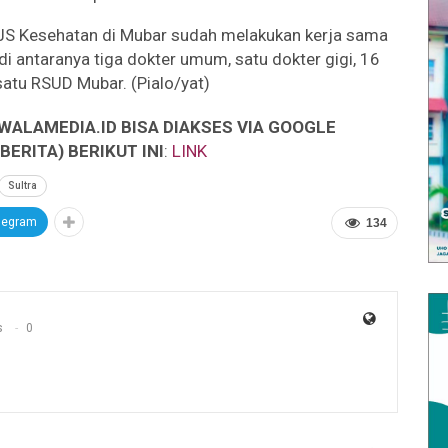
PJS Kesehatan di Mubar sudah melakukan kerja sama
di antaranya tiga dokter umum, satu dokter gigi, 16
atu RSUD Mubar. (Pialo/yat)
WALAMEDIA.ID BISA DIAKSES VIA GOOGLE
ERITA) BERIKUT INI
:
LINK
Sultra
legram
134
s
0