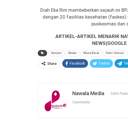
Diah Eka Rini membeberkan sejauh ini B
dengan 20 fasilitas kesehatan (faskes) 
puskesmas dan s
ARTIKEL-ARTIKEL MENARIK NA
NEWS(GOOGLE B
Kendari
Mubar
Muna Barat
Pahri Yamsul
Facebook
Twitter
Te
Share
Nawala Media
5353 Post
Comments