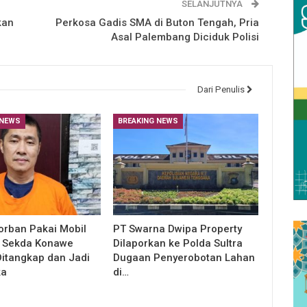
SELANJUTNYA
kan
Perkosa Gadis SMA di Buton Tengah, Pria
Asal Palembang Diciduk Polisi
Dari Penulis
 NEWS
BREAKING NEWS
orban Pakai Mobil
PT Swarna Dwipa Property
, Sekda Konawe
Dilaporkan ke Polda Sultra
Ditangkap dan Jadi
Dugaan Penyerobotan Lahan
ka
di…