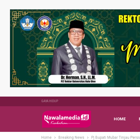
GAYA HIDUP
HOME
Home
Breaking News
Pj Bupati Mubar Tinjau Per