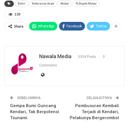
Bahri
Kekerasan Anak
Mubar
Pj Bupati Mubar
139
WhatsApp
Facebook
Twitter
Share
Nawala Media
5354 Posts
0
Comments
SEBELUMNYA
SELANJUTNYA
Gempa Bumi Guncang
Pembusuran Kembali
Kendari, Tak Berpotensi
Terjadi di Kendari,
Tsunami
Pelakunya Bergerombol