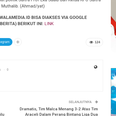
r Muthalib. (Ahmad/yat)
WALAMEDIA.ID BISA DIAKSES VIA GOOGLE
ERITA) BERIKUT INI
:
LINK
legram
124
s
0
SELANJUTNYA
Dramatis, Tim Malca Menang 3-2 Atas Tim
ilu
Araceli Dalam Perang Bintang Liga Dua