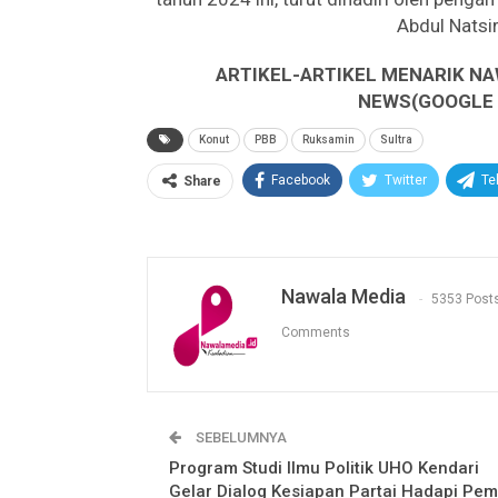
Abdul Natsi
ARTIKEL-ARTIKEL MENARIK NA
NEWS(GOOGLE B
Konut
PBB
Ruksamin
Sultra
Facebook
Twitter
Te
Share
Nawala Media
5353 Post
Comments
SEBELUMNYA
Program Studi Ilmu Politik UHO Kendari
Gelar Dialog Kesiapan Partai Hadapi Pem