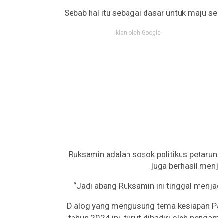
Sebab hal itu sebagai dasar untuk maju se
Iklan oleh Google
Ruksamin adalah sosok politikus petarun
juga berhasil menj
“Jadi abang Ruksamin ini tinggal menj
Dialog yang mengusung tema kesiapan Pa
tahun 2024 ini, turut dihadiri oleh penga