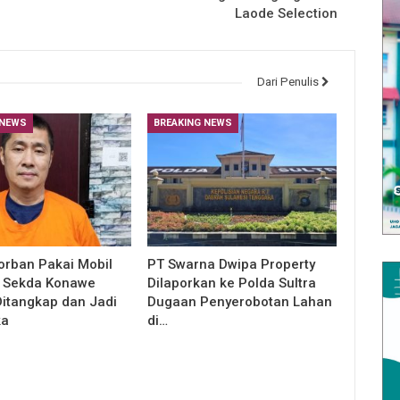
Laode Selection
Dari Penulis
 NEWS
BREAKING NEWS
orban Pakai Mobil
PT Swarna Dwipa Property
, Sekda Konawe
Dilaporkan ke Polda Sultra
Ditangkap dan Jadi
Dugaan Penyerobotan Lahan
ka
di…