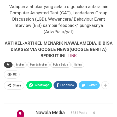
“Adapun alat ukur yang selalu digunakan antara lain
Computer Assysted Test (CAT), Leaderless Group
Discussion (LGD), Wawancara/ Behaviour Event
Interview (BEI) sampai feedback,” pungkasnya.
(Adv/Pialo/yat)
ARTIKEL-ARTIKEL MENARIK NAWALAMEDIA.ID BISA
DIAKSES VIA GOOGLE NEWS(GOOGLE BERITA)
BERIKUT INI
:
LINK
Mubar
Pemda Mubar
Polda Sultra
Sultra
82
WhatsApp
Facebook
Twitter
Share
Nawala Media
5354 Posts
0