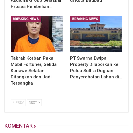
Asdiqha Group Jelaskan
di Kota Baubau
Proses Pembelian…
BREAKING NEWS
BREAKING NEWS
Tabrak Korban Pakai
PT Swarna Dwipa
Mobil Fortuner, Sekda
Property Dilaporkan ke
Konawe Selatan
Polda Sultra Dugaan
Ditangkap dan Jadi
Penyerobotan Lahan di…
Tersangka
PREV
NEXT
KOMENTAR