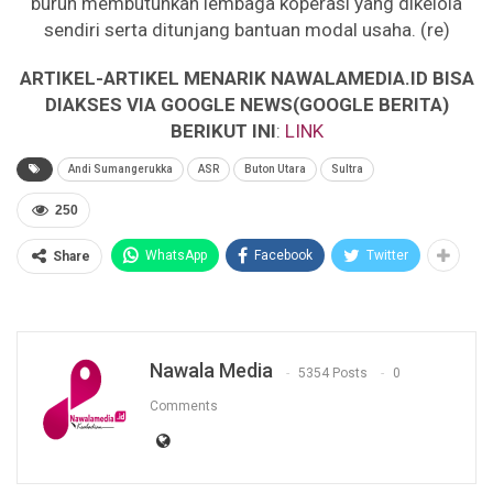
buruh membutuhkan lembaga koperasi yang dikelola
sendiri serta ditunjang bantuan modal usaha. (re)
ARTIKEL-ARTIKEL MENARIK NAWALAMEDIA.ID BISA
DIAKSES VIA GOOGLE NEWS(GOOGLE BERITA)
BERIKUT INI
:
LINK
Andi Sumangerukka
ASR
Buton Utara
Sultra
250
WhatsApp
Facebook
Twitter
Share
Nawala Media
5354 Posts
0
Comments