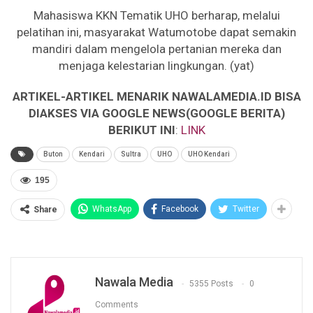
Mahasiswa KKN Tematik UHO berharap, melalui
pelatihan ini, masyarakat Watumotobe dapat semakin
mandiri dalam mengelola pertanian mereka dan
menjaga kelestarian lingkungan. (yat)
ARTIKEL-ARTIKEL MENARIK NAWALAMEDIA.ID BISA
DIAKSES VIA GOOGLE NEWS(GOOGLE BERITA)
BERIKUT INI
:
LINK
Buton
Kendari
Sultra
UHO
UHO Kendari
195
WhatsApp
Facebook
Twitter
Share
Nawala Media
5355 Posts
0
Comments