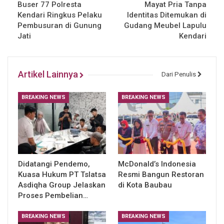
Buser 77 Polresta
Mayat Pria Tanpa
Kendari Ringkus Pelaku
Identitas Ditemukan di
Pembusuran di Gunung
Gudang Meubel Lapulu
Jati
Kendari
Artikel Lainnya
Dari Penulis
BREAKING NEWS
BREAKING NEWS
Didatangi Pendemo,
McDonald’s Indonesia
Kuasa Hukum PT Tslatsa
Resmi Bangun Restoran
Asdiqha Group Jelaskan
di Kota Baubau
Proses Pembelian…
BREAKING NEWS
BREAKING NEWS