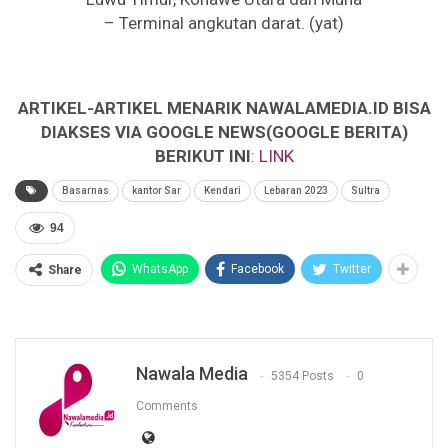
– Terminal angkutan darat. (yat)
ARTIKEL-ARTIKEL MENARIK NAWALAMEDIA.ID BISA
DIAKSES VIA GOOGLE NEWS(GOOGLE BERITA)
BERIKUT INI
:
LINK
Basarnas
kantor Sar
Kendari
Lebaran 2023
Sultra
94
WhatsApp
Facebook
Twitter
Share
Nawala Media
5354 Posts
0
Comments