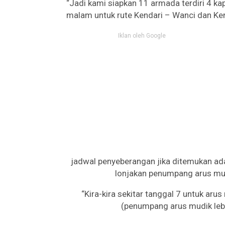
“Jadi kami siapkan 11 armada terdiri 4 ka
malam untuk rute Kendari – Wanci dan Ken
Iklan oleh Google
jadwal penyeberangan jika ditemukan ada
lonjakan penumpang arus mud
“Kira-kira sekitar tanggal 7 untuk aru
(penumpang arus mudik leb