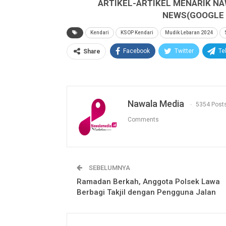
ARTIKEL-ARTIKEL MENARIK NA
NEWS(GOOGLE B
Kendari
KSOP Kendari
Mudik Lebaran 2024
Facebook
Twitter
Te
Share
Nawala Media
5354 Post
Comments
SEBELUMNYA
Ramadan Berkah, Anggota Polsek Lawa
Berbagi Takjil dengan Pengguna Jalan