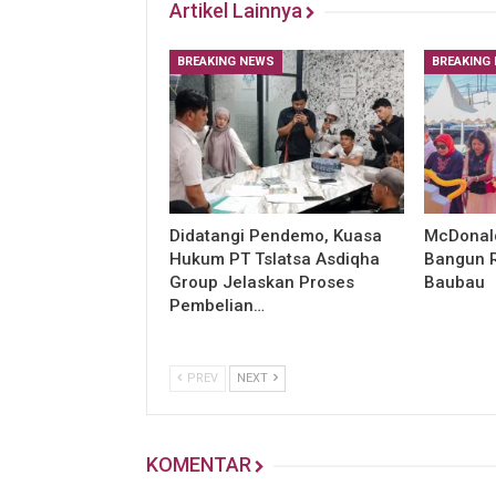
Artikel Lainnya
BREAKING NEWS
BREAKING
Didatangi Pendemo, Kuasa
McDonald
Hukum PT Tslatsa Asdiqha
Bangun R
Group Jelaskan Proses
Baubau
Pembelian…
PREV
NEXT
KOMENTAR