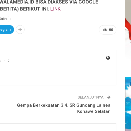
WALAMEDIA.ID BISA DIAKSES VIA GOOGLE
ERITA) BERIKUT INI
:
LINK
Sultra
legram
90
s
0
SELANJUTNYA
Gempa Berkekuatan 3,4, SR Guncang Lainea
Konawe Selatan