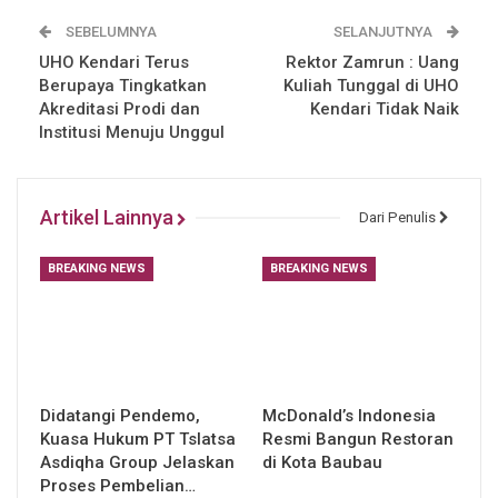
SEBELUMNYA
SELANJUTNYA
UHO Kendari Terus
Rektor Zamrun : Uang
Berupaya Tingkatkan
Kuliah Tunggal di UHO
Akreditasi Prodi dan
Kendari Tidak Naik
Institusi Menuju Unggul
Artikel Lainnya
Dari Penulis
BREAKING NEWS
BREAKING NEWS
Didatangi Pendemo,
McDonald’s Indonesia
Kuasa Hukum PT Tslatsa
Resmi Bangun Restoran
Asdiqha Group Jelaskan
di Kota Baubau
Proses Pembelian…