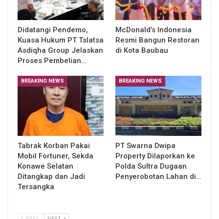
Didatangi Pendemo,
McDonald’s Indonesia
Kuasa Hukum PT Tslatsa
Resmi Bangun Restoran
Asdiqha Group Jelaskan
di Kota Baubau
Proses Pembelian…
BREAKING NEWS
BREAKING NEWS
Tabrak Korban Pakai
PT Swarna Dwipa
Mobil Fortuner, Sekda
Property Dilaporkan ke
Konawe Selatan
Polda Sultra Dugaan
Ditangkap dan Jadi
Penyerobotan Lahan di…
Tersangka
PREV
NEXT