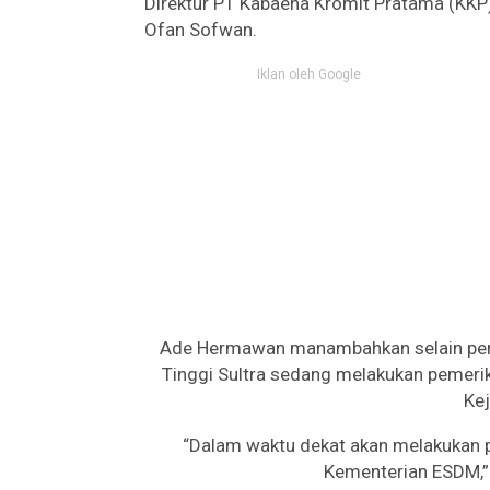
Direktur PT Kabaena Kromit Pratama (KKP
Ofan Sofwan.
Iklan oleh Google
Ade Hermawan manambahkan selain pent
Tinggi Sultra sedang melakukan pemer
Ke
“Dalam waktu dekat akan melakukan p
Kementerian ESDM,”