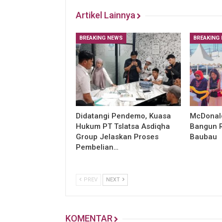
Artikel Lainnya
BREAKING NEWS
BREAKING
Didatangi Pendemo, Kuasa
McDonald
Hukum PT Tslatsa Asdiqha
Bangun R
Group Jelaskan Proses
Baubau
Pembelian…
PREV
NEXT
KOMENTAR