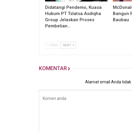
Didatangi Pendemo, Kuasa
McDonald
Hukum PT Tslatsa Asdiqha
Bangun R
Group Jelaskan Proses
Baubau
Pembelian…
PREV
NEXT
KOMENTAR
Alamat email Anda tidak a