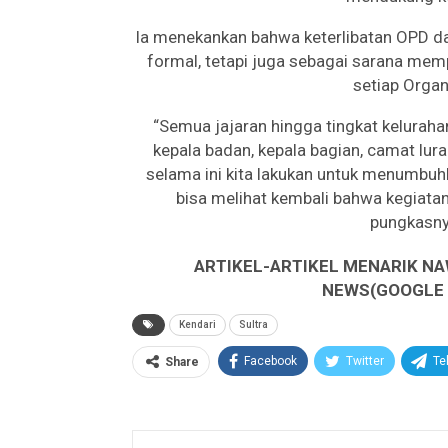
Ia menekankan bahwa keterlibatan OPD dal
formal, tetapi juga sebagai sarana me
setiap Organ
“Semua jajaran hingga tingkat keluraha
kepala badan, kepala bagian, camat lu
selama ini kita lakukan untuk menumbuh
bisa melihat kembali bahwa kegiatan-
pungkasny
ARTIKEL-ARTIKEL MENARIK NA
NEWS(GOOGLE B
Kendari
Sultra
Facebook
Twitter
Te
Share