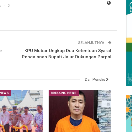
s
0
SELANJUTNYA
e
KPU Mubar Ungkap Dua Ketentuan Syarat
Pencalonan Bupati Jalur Dukungan Parpol
Dari Penulis
 NEWS
BREAKING NEWS