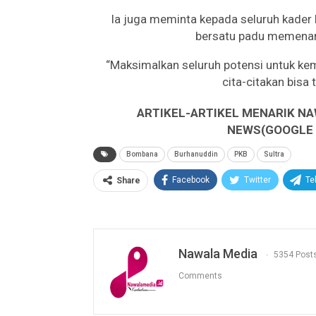
Ia juga meminta kepada seluruh kader 
bersatu padu memenan
“Maksimalkan seluruh potensi untuk kem
cita-citakan bisa 
ARTIKEL-ARTIKEL MENARIK NA
NEWS(GOOGLE B
Bombana
Burhanuddin
PKB
Sultra
Facebook
Twitter
Te
Share
Nawala Media
5354 Post
Comments