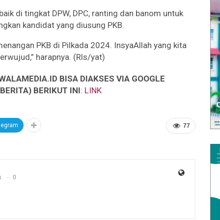
baik di tingkat DPW, DPC, ranting dan banom untuk
gkan kandidat yang diusung PKB.
enangan PKB di Pilkada 2024. InsyaAllah yang kita
terwujud,” harapnya. (Rls/yat)
WALAMEDIA.ID BISA DIAKSES VIA GOOGLE
ERITA) BERIKUT INI
:
LINK
legram
77
s
0