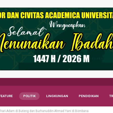
FEATURE
POLITIK
LINGKUNGAN
PENDIDIKAN
T
hari-Adam di Buteng dan Burhanuddin-Ahmad Yani di Bombana