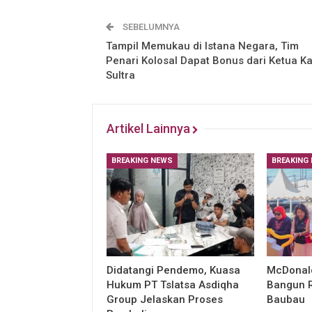
SEBELUMNYA
Tampil Memukau di Istana Negara, Tim
Penari Kolosal Dapat Bonus dari Ketua K
Sultra
Artikel Lainnya
BREAKING NEWS
BREAKING
Didatangi Pendemo, Kuasa
McDonald
Hukum PT Tslatsa Asdiqha
Bangun R
Group Jelaskan Proses
Baubau