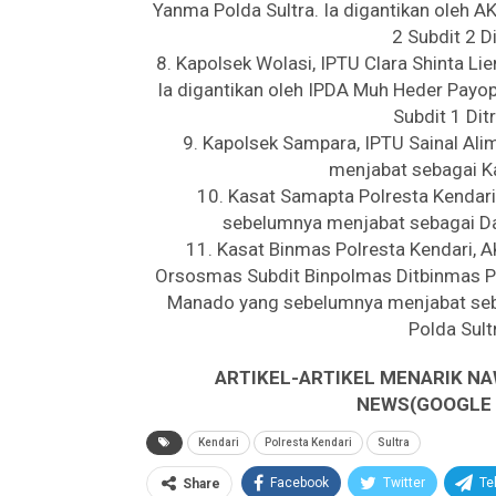
Yanma Polda Sultra. Ia digantikan oleh 
2 Subdit 2 D
8. Kapolsek Wolasi, IPTU Clara Shinta L
Ia digantikan oleh IPDA Muh Heder Payo
Subdit 1 Dit
9. Kapolsek Sampara, IPTU Sainal Ali
menjabat sebagai K
10. Kasat Samapta Polresta Kendari
sebelumnya menjabat sebagai Dan
11. Kasat Binmas Polresta Kendari, 
Orsosmas Subdit Binpolmas Ditbinmas Po
Manado yang sebelumnya menjabat se
Polda Sul
ARTIKEL-ARTIKEL MENARIK NA
NEWS(GOOGLE B
Kendari
Polresta Kendari
Sultra
Facebook
Twitter
Te
Share