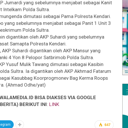
AKP Jumardi yang sebelumnya menjabat sebagai Kanit
it Intelkam Polda Sultra.
iemungenda dimutasi sebagai Pama Polresta Kendari.
po yang sebelumnya menjabat sebagai Panit 1 Unit 3
reskrimum Polda Sultra.
min digantikan oleh AKP Suhardi yang sebelumnya
asat Samapta Polresta Kendari.
, AKP Suhardi digantikan oleh AKP Mansur yang
ki 4 Yon 8 Pelopor Satbrimob Polda Sultra.
AKP Yusuf Mulik Tawang dimutasi sebagai Kasibin
lda Sultra. Ia digantikan oleh AKP Akhmad Fatarum
bagai Kasubbag Koorprogmonev Bag Kerma Roops
tra. (Ahmad Odhe/yat)
WALAMEDIA.ID BISA DIAKSES VIA GOOGLE
ERITA) BERIKUT INI
:
LINK
legram
647