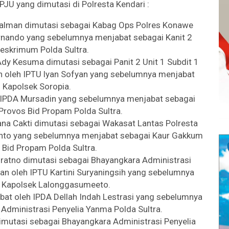
PJU yang dimutasi di Polresta Kendari :
alman dimutasi sebagai Kabag Ops Polres Konawe
Fernando yang sebelumnya menjabat sebagai Kanit 2
reskrimum Polda Sultra.
Ady Kesuma dimutasi sebagai Panit 2 Unit 1 Subdit 1
kan oleh IPTU lyan Sofyan yang sebelumnya menjabat
 Kapolsek Soropia.
eh IPDA Mursadin yang sebelumnya menjabat sebagai
 Provos Bid Propam Polda Sultra.
ana Cakti dimutasi sebagai Wakasat Lantas Polresta
wanto yang sebelumnya menjabat sebagai Kaur Gakkum
 Bid Propam Polda Sultra.
ratno dimutasi sebagai Bhayangkara Administrasi
kan oleh IPTU Kartini Suryaningsih yang sebelumnya
 Kapolsek Lalonggasumeeto.
bat oleh IPDA Dellah Indah Lestrasi yang sebelumnya
Administrasi Penyelia Yanma Polda Sultra.
imutasi sebagai Bhayangkara Administrasi Penyelia