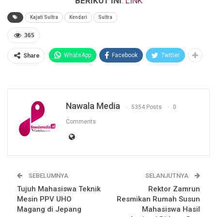
BERIKUT INI
:
LINK
Kajati Sultra
Kendari
Sultra
365
WhatsApp
Facebook
Twitter
Share
Nawala Media
5354 Posts
0
Comments
SEBELUMNYA
SELANJUTNYA
Tujuh Mahasiswa Teknik
Rektor Zamrun
Mesin PPV UHO
Resmikan Rumah Susun
Magang di Jepang
Mahasiswa Hasil