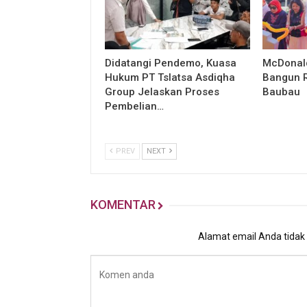
Didatangi Pendemo, Kuasa
McDonald
Hukum PT Tslatsa Asdiqha
Bangun R
Group Jelaskan Proses
Baubau
Pembelian…
PREV
NEXT
KOMENTAR
Alamat email Anda tidak a