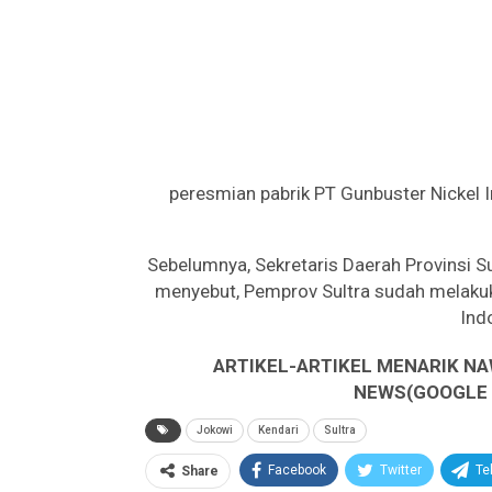
peresmian pabrik PT Gunbuster Nickel In
Sebelumnya, Sekretaris Daerah Provinsi S
menyebut, Pemprov Sultra sudah melakuk
Indo
ARTIKEL-ARTIKEL MENARIK NA
NEWS(GOOGLE B
Jokowi
Kendari
Sultra
Facebook
Twitter
Te
Share