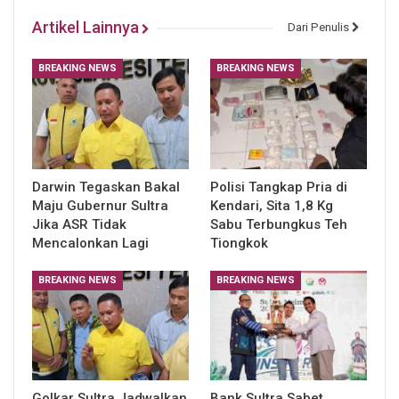
Artikel Lainnya
Dari Penulis
BREAKING NEWS
BREAKING NEWS
Darwin Tegaskan Bakal
Polisi Tangkap Pria di
Maju Gubernur Sultra
Kendari, Sita 1,8 Kg
Jika ASR Tidak
Sabu Terbungkus Teh
Mencalonkan Lagi
Tiongkok
BREAKING NEWS
BREAKING NEWS
Golkar Sultra Jadwalkan
Bank Sultra Sabet