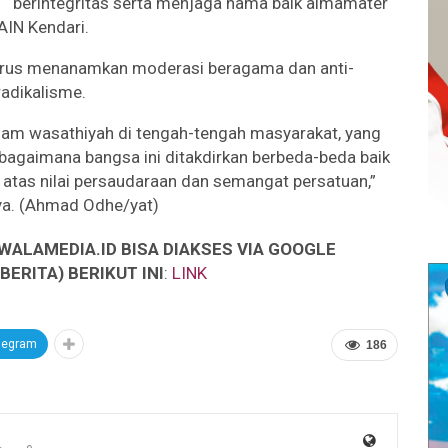
berintegritas serta menjaga nama baik almamater
AIN Kendari.
 terus menanamkan moderasi beragama dan anti-
radikalisme.
lam wasathiyah di tengah-tengah masyarakat, yang
agaimana bangsa ini ditakdirkan berbeda-beda baik
 atas nilai persaudaraan dan semangat persatuan,”
a. (Ahmad Odhe/yat)
WALAMEDIA.ID BISA DIAKSES VIA GOOGLE
ERITA) BERIKUT INI
:
LINK
legram
186