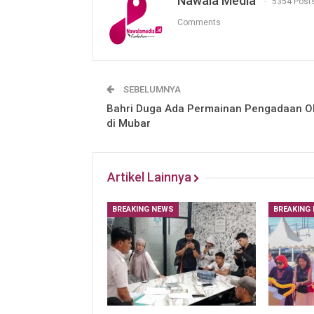
Nawala Media
5354 Post
Comments
SEBELUMNYA
Bahri Duga Ada Permainan Pengadaan O
di Mubar
Artikel Lainnya
BREAKING NEWS
BREAKING