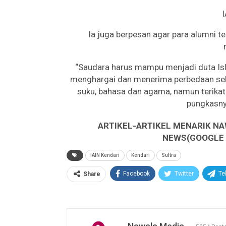
I
Ia juga berpesan agar para alumni
“Saudara harus mampu menjadi duta Is
menghargai dan menerima perbedaan seb
suku, bahasa dan agama, namun terikat
pungkasny
ARTIKEL-ARTIKEL MENARIK NA
NEWS(GOOGLE B
IAIN Kendari
Kendari
Sultra
Facebook
Twitter
Te
Share