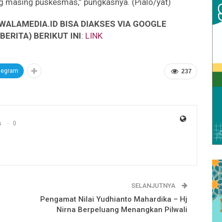
g masing puskesmas,” pungkasnya. (Pialo/yat)
WALAMEDIA.ID BISA DIAKSES VIA GOOGLE
ERITA) BERIKUT INI
:
LINK
legram
237
s
0
SELANJUTNYA
Pengamat Nilai Yudhianto Mahardika – Hj
Nirna Berpeluang Menangkan Pilwali