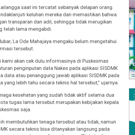
ilangga saat ini tercatat sebanyak delapan orang.
nindaklanjuti keluhan mereka dan memastikan bahwa
an transparan dan adil, sehingga tidak merugikan
g telah lama mengabdi.
 Mubar, La Ode Mahajaya mengaku belum mengetahui
rmasi tersebut.
nti kami akan cek dulu informasinya di Puskesmas
aturan penginputan data Nakes pada aplikasi SISDMK
la data atau penanggung jawab aplikasi SISDMK pada
ang lebih tahu secara teknis hal tersebut,” ujarnya.
aga kesehatan yang sudah tidak aktif selama dua
ta tugas lama tersebut merupakan kebijakan kepala
skesmas saja.
ih membutuhkan tenaga tersebut atau tidak, namun
SDMK secara teknis bisa ditanyakan langsung pada