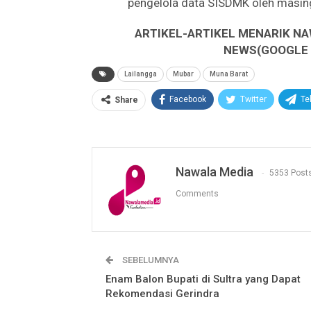
pengelola data SISDMK oleh masin
ARTIKEL-ARTIKEL MENARIK NA
NEWS(GOOGLE B
Lailangga
Mubar
Muna Barat
Facebook
Twitter
Te
Share
Nawala Media
5353 Post
Comments
SEBELUMNYA
Enam Balon Bupati di Sultra yang Dapat
Rekomendasi Gerindra