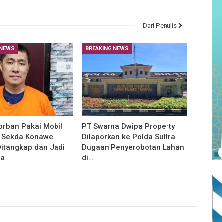
Dari Penulis
 NEWS
BREAKING NEWS
orban Pakai Mobil
PT Swarna Dwipa Property
, Sekda Konawe
Dilaporkan ke Polda Sultra
Ditangkap dan Jadi
Dugaan Penyerobotan Lahan
ka
di…