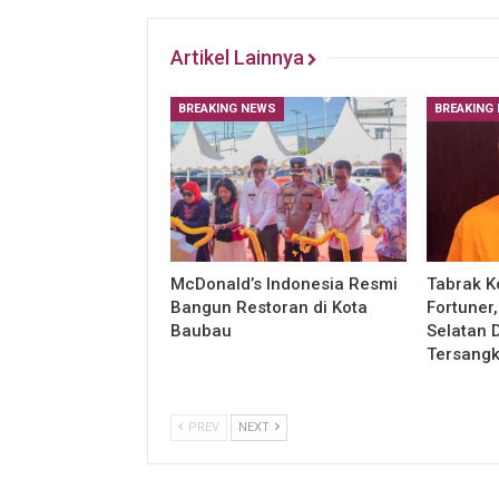
Artikel Lainnya
BREAKING NEWS
BREAKING
McDonald’s Indonesia Resmi
Tabrak K
Bangun Restoran di Kota
Fortuner
Baubau
Selatan 
Tersang
PREV
NEXT