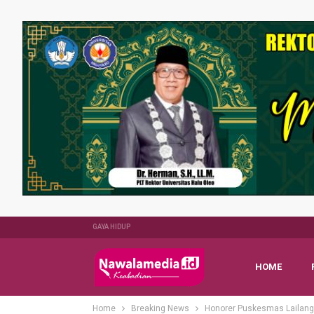
GAYA HIDUP
HOME
Home
Breaking News
Honorer Puskesmas Lailang